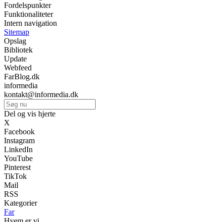
Fordelspunkter
Funktionaliteter
Intern navigation
Sitemap
Opslag
Bibliotek
Update
Webfeed
FarBlog.dk
informedia
kontakt@informedia.dk
Del og vis hjerte
X
Facebook
Instagram
LinkedIn
YouTube
Pinterest
TikTok
Mail
RSS
Kategorier
Far
Hvem er vi