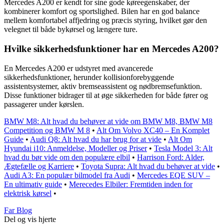
Mercedes A200 er kendt for sine gode køreegenskaber, der
kombinerer komfort og sportslighed. Bilen har en god balance
mellem komfortabel affjedring og præcis styring, hvilket gør den
velegnet til både bykørsel og længere ture.
Hvilke sikkerhedsfunktioner har en Mercedes A200?
En Mercedes A200 er udstyret med avancerede
sikkerhedsfunktioner, herunder kollisionforebyggende
assistentsystemer, aktiv bremseassistent og nødbremsefunktion.
Disse funktioner bidrager til at øge sikkerheden for både fører og
passagerer under kørslen.
BMW M8: Alt hvad du behøver at vide om BMW M8, BMW M8
Competition og BMW M 8
•
Alt Om Volvo XC40 – En Komplet
Guide
•
Audi Q8: Alt hvad du har brug for at vide
•
Alt Om
Hyundai i10: Anmeldelse, Modeller og Priser
•
Tesla Model 3: Alt
hvad du bør vide om den populære elbil
•
Harrison Ford: Alder,
Ægtefælle og Karriere
•
Toyota Supra: Alt hvad du behøver at vide
•
Audi A3: En populær bilmodel fra Audi
•
Mercedes EQE SUV –
En ultimativ guide
•
Merecedes Elbiler: Fremtiden inden for
elektrisk kørsel
•
Far Blog
Del og vis hjerte