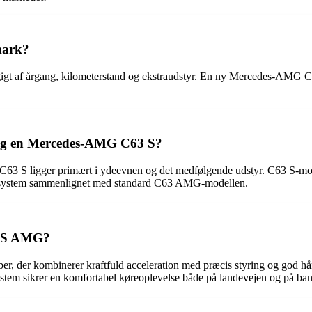
mark?
 af årgang, kilometerstand og ekstraudstyr. En ny Mercedes-AMG C63 S
 og en Mercedes-AMG C63 S?
 ligger primært i ydeevnen og det medfølgende udstyr. C63 S-model
ingssystem sammenlignet med standard C63 AMG-modellen.
3 S AMG?
 der kombinerer kraftfuld acceleration med præcis styring og god hån
tem sikrer en komfortabel køreoplevelse både på landevejen og på ba