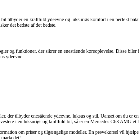
l tilbyder en kraftfuld ydeevne og luksuriøs komfort i en perfekt ba
ker det bedste af det bedste.
 og funktioner, der sikrer en enestående køreoplevelse. Disse biler h
lens ydeevne.
, der tilbyder enestående ydeevne, luksus og stil. Uanset om du er en
 investere i en luksuriøs og kraftfuld bil, så er en Mercedes C63 AMG et
ormation om priser og tilgængelige modeller. En prøvekørsel vil hjælpe
på markedet!