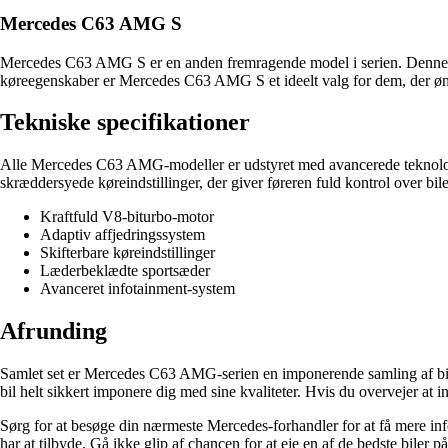
Mercedes C63 AMG S
Mercedes C63 AMG S er en anden fremragende model i serien. Denne bi
køreegenskaber er Mercedes C63 AMG S et ideelt valg for dem, der øns
Tekniske specifikationer
Alle Mercedes C63 AMG-modeller er udstyret med avancerede teknologier
skræddersyede køreindstillinger, der giver føreren fuld kontrol over bi
Kraftfuld V8-biturbo-motor
Adaptiv affjedringssystem
Skifterbare køreindstillinger
Læderbeklædte sportsæder
Avanceret infotainment-system
Afrunding
Samlet set er Mercedes C63 AMG-serien en imponerende samling af biler
bil helt sikkert imponere dig med sine kvaliteter. Hvis du overvejer at
Sørg for at besøge din nærmeste Mercedes-forhandler for at få mere inf
har at tilbyde. Gå ikke glip af chancen for at eje en af de bedste biler 