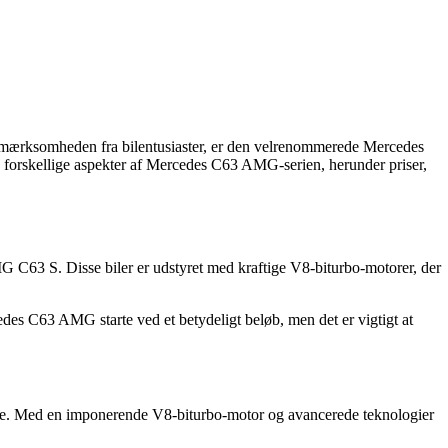
t opmærksomheden fra bilentusiaster, er den velrenommerede Mercedes
ke forskellige aspekter af Mercedes C63 AMG-serien, herunder priser,
3 S. Disse biler er udstyret med kraftige V8-biturbo-motorer, der
es C63 AMG starte ved et betydeligt beløb, men det er vigtigt at
åde. Med en imponerende V8-biturbo-motor og avancerede teknologier