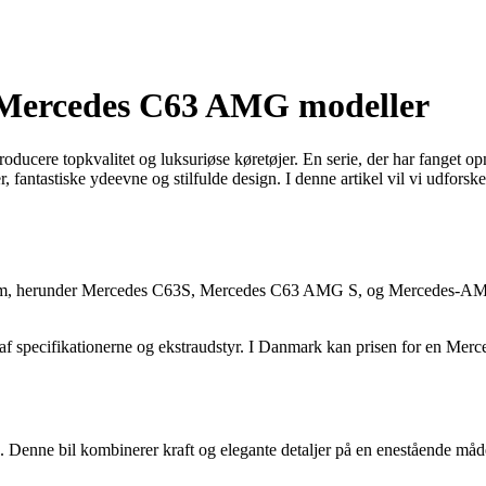
m Mercedes C63 AMG modeller
producere topkvalitet og luksuriøse køretøjer. En serie, der har fange
 fantastiske ydeevne og stilfulde design. I denne artikel vil vi udfors
em, herunder Mercedes C63S, Mercedes C63 AMG S, og Mercedes-AMG C6
specifikationerne og ekstraudstyr. I Danmark kan prisen for en Merced
 Denne bil kombinerer kraft og elegante detaljer på en enestående m