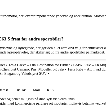
rbomotor, der leverer imponerende ydeevne og acceleration. Motoren er 
63 S frem for andre sportsbiler?
ne og køreglæde, der gør den til et attraktivt valg for entusiaster og 
e køreoplevelse, der skiller sig ud fra andre sportsbiler på markedet.
iser
•
Tesla Greve – Din Destination for Elbiler
•
BMW 330e – En Miljø
 Chevrolet Camaro: Pris, Modeller og Salg
•
Tesla Ribe – Alt, hvad du 
En Elegant og Veludstyret SUV
•
terest
TikTok
Mail
RSS
er og tjener muligvis på dine køb via vores links.
jder med kommercielle partnere og modtager muligvis betaling ved køb.