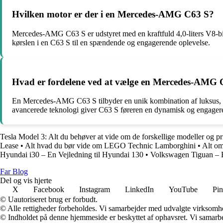
Hvilken motor er der i en Mercedes-AMG C63 S?
Mercedes-AMG C63 S er udstyret med en kraftfuld 4,0-liters V8-bitu
kørslen i en C63 S til en spændende og engagerende oplevelse.
Hvad er fordelene ved at vælge en Mercedes-AMG C
En Mercedes-AMG C63 S tilbyder en unik kombination af luksus, ydeev
avancerede teknologi giver C63 S føreren en dynamisk og engagerend
Tesla Model 3: Alt du behøver at vide om de forskellige modeller og pr
Lease
•
Alt hvad du bør vide om LEGO Technic Lamborghini
•
Alt om
Hyundai i30 – En Vejledning til Hyundai 130
•
Volkswagen Tiguan – 
Far Blog
Del og vis hjerte
X
Facebook
Instagram
LinkedIn
YouTube
Pin
© Uautoriseret brug er forbudt.
© Alle rettigheder forbeholdes. Vi samarbejder med udvalgte virksomhed
© Indholdet på denne hjemmeside er beskyttet af ophavsret. Vi samarbe