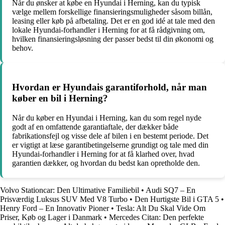
Når du ønsker at købe en Hyundai i Herning, kan du typisk
vælge mellem forskellige finansieringsmuligheder såsom billån,
leasing eller køb på afbetaling. Det er en god idé at tale med den
lokale Hyundai-forhandler i Herning for at få rådgivning om,
hvilken finansieringsløsning der passer bedst til din økonomi og
behov.
Hvordan er Hyundais garantiforhold, når man
køber en bil i Herning?
Når du køber en Hyundai i Herning, kan du som regel nyde
godt af en omfattende garantiaftale, der dækker både
fabrikationsfejl og visse dele af bilen i en bestemt periode. Det
er vigtigt at læse garantibetingelserne grundigt og tale med din
Hyundai-forhandler i Herning for at få klarhed over, hvad
garantien dækker, og hvordan du bedst kan opretholde den.
Volvo Stationcar: Den Ultimative Familiebil
•
Audi SQ7 – En
Prisværdig Luksus SUV Med V8 Turbo
•
Den Hurtigste Bil i GTA 5
•
Henry Ford – En Innovativ Pioner
•
Tesla: Alt Du Skal Vide Om
Priser, Køb og Lager i Danmark
•
Mercedes Citan: Den perfekte