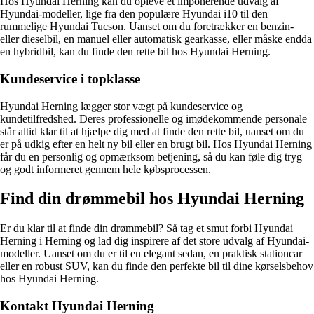
Hos Hyundai Herning kan du opleve et imponerende udvalg af
Hyundai-modeller, lige fra den populære Hyundai i10 til den
rummelige Hyundai Tucson. Uanset om du foretrækker en benzin-
eller dieselbil, en manuel eller automatisk gearkasse, eller måske endda
en hybridbil, kan du finde den rette bil hos Hyundai Herning.
Kundeservice i topklasse
Hyundai Herning lægger stor vægt på kundeservice og
kundetilfredshed. Deres professionelle og imødekommende personale
står altid klar til at hjælpe dig med at finde den rette bil, uanset om du
er på udkig efter en helt ny bil eller en brugt bil. Hos Hyundai Herning
får du en personlig og opmærksom betjening, så du kan føle dig tryg
og godt informeret gennem hele købsprocessen.
Find din drømmebil hos Hyundai Herning
Er du klar til at finde din drømmebil? Så tag et smut forbi Hyundai
Herning i Herning og lad dig inspirere af det store udvalg af Hyundai-
modeller. Uanset om du er til en elegant sedan, en praktisk stationcar
eller en robust SUV, kan du finde den perfekte bil til dine kørselsbehov
hos Hyundai Herning.
Kontakt Hyundai Herning