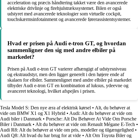
acceleration og præcis håndtering takket være den avancerede
elektriske drivlinje og firehjulstrækssystemet. Bilen er også
udstyret med avancerede teknologier som virtuelle cockpit,
touchskærmsinfotainment og avancerede førerassistentsystemer.
Hvad er prisen på Audi e-tron GT, og hvordan
sammenligner den sig med andre elbiler på
markedet?
Prisen på Audi e-tron GT varierer afhængigt af udstyrsniveau
og ekstraudstyr, men den ligger generelt i den højere ende af
skalaen for elbiler. Sammenlignet med andre elbiler på markedet
tilbyder Audi e-tron GT en kombination af luksus, ydeevne og
avanceret teknologi, hvilket afspejles i prisen.
Tesla Model S: Den nye æra af elektrisk kørsel
•
Alt, du behøver at
vide om BMW X1 og X1 Hybrid
•
Audi: Alt du behøver at vide om
Audi biler i Danmark
•
Porsche: Alt Du Behøver At Vide Om Porsche
Biler i Danmark
•
Alt du behøver at vide om Renault Mégane E-Tech
•
Audi R8: Alt du behøver at vide om pris, modeller og tilgængelighed
•
Audi Q8: Alt hvad du har brug for at vide
•
Alt Om Toyota Biler og