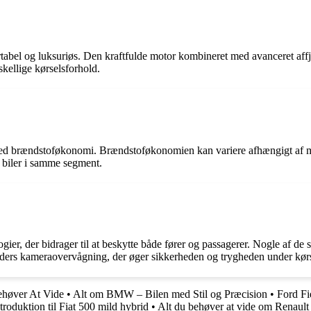
bel og luksuriøs. Den kraftfulde motor kombineret med avanceret affje
skellige kørselsforhold.
ed brændstoføkonomi. Brændstoføkonomien kan variere afhængigt af moto
 biler i samme segment.
r, der bidrager til at beskytte både fører og passagerer. Nogle af de s
raders kameraovervågning, der øger sikkerheden og trygheden under kør
ehøver At Vide
•
Alt om BMW – Bilen med Stil og Præcision
•
Ford Fi
troduktion til Fiat 500 mild hybrid
•
Alt du behøver at vide om Renaul