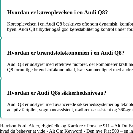
Hvordan er køreoplevelsen i en Audi Q8?
Køreoplevelsen i en Audi Q8 beskrives ofte som dynamisk, komforta
byen. Audi Q8 tilbyder også god kørestabilitet og kontrol under for
Hvordan er brændstoføkonomien i en Audi Q8?
Audi Q8 er udstyret med effektive motorer, der kombinerer kraft m
Q8 fornuftige brændstoføkonomitall, især sammenlignet med andre
Hvordan er Audi Q8s sikkerhedsniveau?
Audi Q8 er udstyret med avancerede sikkerhedssystemer og teknologie
adaptiv fartpilot, vognbaneassistent, nødbremseassistent og 360-g
Harrison Ford: Alder, Ægtefælle og Karriere
•
Porsche 911 – Alt Du B
hvad du behøver at vide
•
Alt Om Keyword
•
Den nye Fiat 500 – en in