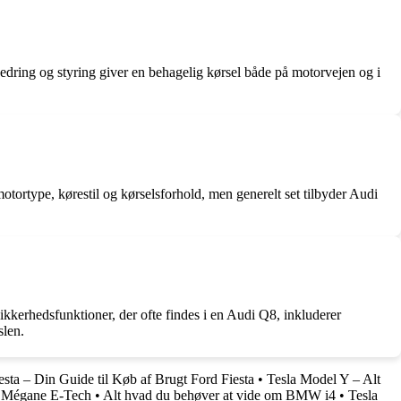
dring og styring giver en behagelig kørsel både på motorvejen og i
rtype, kørestil og kørselsforhold, men generelt set tilbyder Audi
ikkerhedsfunktioner, der ofte findes i en Audi Q8, inkluderer
slen.
esta – Din Guide til Køb af Brugt Ford Fiesta
•
Tesla Model Y – Alt
t Mégane E-Tech
•
Alt hvad du behøver at vide om BMW i4
•
Tesla