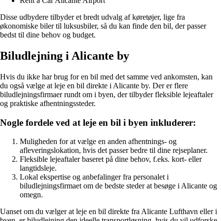
Rent a Car Alicante Airport
Disse udbydere tilbyder et bredt udvalg af køretøjer, lige fra
økonomiske biler til luksusbiler, så du kan finde den bil, der passer
bedst til dine behov og budget.
Biludlejning i Alicante by
Hvis du ikke har brug for en bil med det samme ved ankomsten, kan
du også vælge at leje en bil direkte i Alicante by. Der er flere
biludlejningsfirmaer rundt om i byen, der tilbyder fleksible lejeaftaler
og praktiske afhentningssteder.
Nogle fordele ved at leje en bil i byen inkluderer:
Muligheden for at vælge en anden afhentnings- og
afleveringslokation, hvis det passer bedre til dine rejseplaner.
Fleksible lejeaftaler baseret på dine behov, f.eks. kort- eller
langtidsleje.
Lokal ekspertise og anbefalinger fra personalet i
biludlejningsfirmaet om de bedste steder at besøge i Alicante og
omegn.
Uanset om du vælger at leje en bil direkte fra Alicante Lufthavn eller i
byen, er biludlejning den ideelle transportløsning, hvis du vil udforske