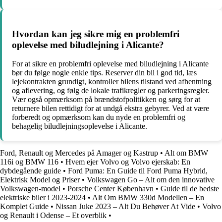
Hvordan kan jeg sikre mig en problemfri
oplevelse med biludlejning i Alicante?
For at sikre en problemfri oplevelse med biludlejning i Alicante
bør du følge nogle enkle tips. Reserver din bil i god tid, læs
lejekontrakten grundigt, kontroller bilens tilstand ved afhentning
og aflevering, og følg de lokale trafikregler og parkeringsregler.
Vær også opmærksom på brændstofpolitikken og sørg for at
returnere bilen rettidigt for at undgå ekstra gebyrer. Ved at være
forberedt og opmærksom kan du nyde en problemfri og
behagelig biludlejningsoplevelse i Alicante.
Ford, Renault og Mercedes på Amager og Kastrup
•
Alt om BMW
116i og BMW 116
•
Hvem ejer Volvo og Volvo ejerskab: En
dybdegående guide
•
Ford Puma: En Guide til Ford Puma Hybrid,
Elektrisk Model og Priser
•
Volkswagen Go – Alt om den innovative
Volkswagen-model
•
Porsche Center København
•
Guide til de bedste
elektriske biler i 2023-2024
•
Alt Om BMW 330d Modellen – En
Komplet Guide
•
Nissan Juke 2023 – Alt Du Behøver At Vide
•
Volvo
og Renault i Odense – Et overblik
•