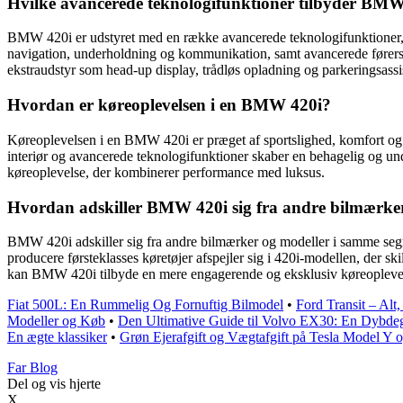
Hvilke avancerede teknologifunktioner tilbyder BM
BMW 420i er udstyret med en række avancerede teknologifunktioner, 
navigation, underholdning og kommunikation, samt avancerede førerstø
ekstraudstyr som head-up display, trådløs opladning og parkeringsassi
Hvordan er køreoplevelsen i en BMW 420i?
Køreoplevelsen i en BMW 420i er præget af sportslighed, komfort og 
interiør og avancerede teknologifunktioner skaber en behagelig og u
køreoplevelse, der kombinerer performance med luksus.
Hvordan adskiller BMW 420i sig fra andre bilmærke
BMW 420i adskiller sig fra andre bilmærker og modeller i samme segm
producere førsteklasses køretøjer afspejler sig i 420i-modellen, der s
kan BMW 420i tilbyde en mere engagerende og eksklusiv køreoplevelse
Fiat 500L: En Rummelig Og Fornuftig Bilmodel
•
Ford Transit – Alt
Modeller og Køb
•
Den Ultimative Guide til Volvo EX30: En Dybde
En ægte klassiker
•
Grøn Ejerafgift og Vægtafgift på Tesla Model Y 
Far Blog
Del og vis hjerte
X