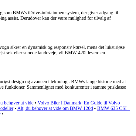
ng som BMWs iDrive-infotainmentsystem, der giver adgang til
ng assist. Derudover kan der være mulighed for tilvalg af
vogn sikrer en dynamisk og responsiv kørsel, mens det luksuriøse
jstræk eller snoede landeveje, vil BMW 420i levere en
uriøst design og avanceret teknologi. BMWs lange historie med at
vative funktioner. Sammenlignet med konkurrenter i samme prisklasse
u behøver at vide
•
Volvo Biler i Danmark: En Guide til Volvo
odeller
•
Alt, du behøver at vide om BMW 120d
•
BMW 635 CSI –
r
•