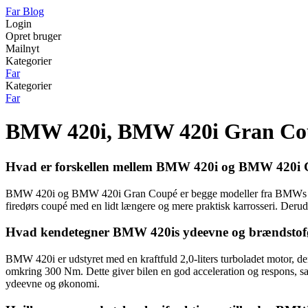
Far Blog
Login
Opret bruger
Mailnyt
Kategorier
Far
Kategorier
Far
BMW 420i, BMW 420i Gran Cou
Hvad er forskellen mellem BMW 420i og BMW 420i
BMW 420i og BMW 420i Gran Coupé er begge modeller fra BMWs 4-se
firedørs coupé med en lidt længere og mere praktisk karrosseri. Derud
Hvad kendetegner BMW 420is ydeevne og brændsto
BMW 420i er udstyret med en kraftfuld 2,0-liters turboladet motor,
omkring 300 Nm. Dette giver bilen en god acceleration og respons, sam
ydeevne og økonomi.