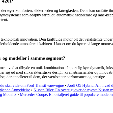
W 420i?
der øger komforten, sikkerheden og køreglæden. Dette kan omfatte ti
ttesystemer som adaptiv fartpilot, automatisk nødbremse og lane-keepi
stent.
teknologisk innovation. Den kraftfulde motor og det velafstemte under
nderholdende atmosfære i kabinen. Uanset om du kører på lange motorve
r og modeller i samme segment?
ent ved at tilbyde en unik kombination af sportslig køredynamik, luks
killer sig ud med sit karakteristiske design, kvalitetsmaterialer og inno
, der appellerer til dem, der værdsætter performance og prestige.
, du skal vide om Ford Transit-varevogne
•
Audi Q5 Hybrid: Alt, hvad d
gående Anmeldelse
•
Nissan Biler: En oversigt over de nyeste Nissan m
og Model 3
•
Mercedes Coupé: En detaljeret guide til populære modelle