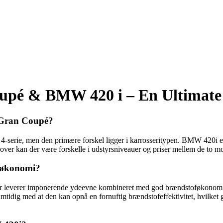
pé & BMW 420 i – En Ultimate
 Gran Coupé?
rie, men den primære forskel ligger i karrosseritypen. BMW 420i 
over kan der være forskelle i udstyrsniveauer og priser mellem de to mo
føkonomi?
 der leverer imponerende ydeevne kombineret med god brændstoføkonom
tidig med at den kan opnå en fornuftig brændstofeffektivitet, hvilket g