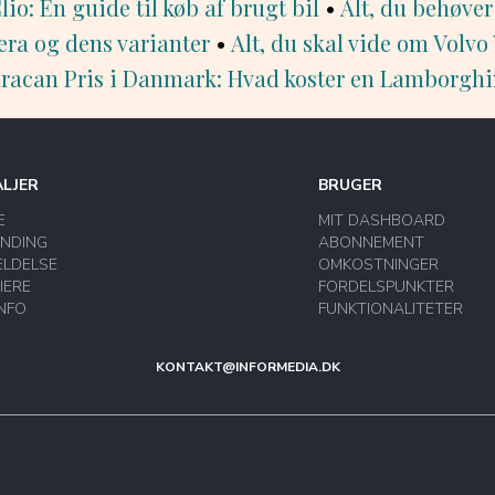
io: En guide til køb af brugt bil
•
Alt, du behøver
era og dens varianter
•
Alt, du skal vide om Volvo
acan Pris i Danmark: Hvad koster en Lamborgh
LJER
BRUGER
E
MIT DASHBOARD
INDING
ABONNEMENT
LDELSE
OMKOSTNINGER
IERE
FORDELSPUNKTER
INFO
FUNKTIONALITETER
KONTAKT@INFORMEDIA.DK