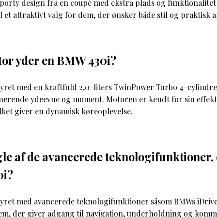
orty design fra en coupé med ekstra plads og funktionalitet 
il et attraktivt valg for dem, der ønsker både stil og praktisk
tor yder en BMW 430i?
yret med en kraftfuld 2,0-liters TwinPower Turbo 4-cylindr
nerende ydeevne og moment. Motoren er kendt for sin effekti
ilket giver en dynamisk køreoplevelse.
le af de avancerede teknologifunktioner, d
0i?
yret med avancerede teknologifunktioner såsom BMWs iDriv
em, der giver adgang til navigation, underholdning og komm