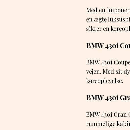
Med en imponere
en ægte luksusb
sikrer en køreopl
BMW 430i Co
BMW 430i Coupe e
vejen. Med sit d
køreoplevelse.
BMW 430i Gr
BMW 430i Gran C
rummelige kabine