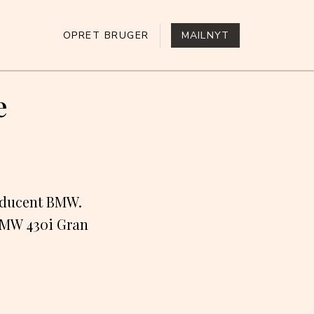
OPRET BRUGER
MAILNYT
e
roducent BMW.
 BMW 430i Gran