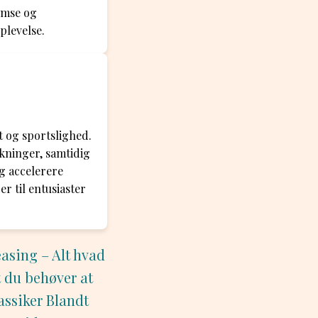
emse og
plevelse.
 og sportslighed.
ækninger, samtidig
og accelerere
er til entusiaster
asing – Alt hvad
t du behøver at
assiker Blandt