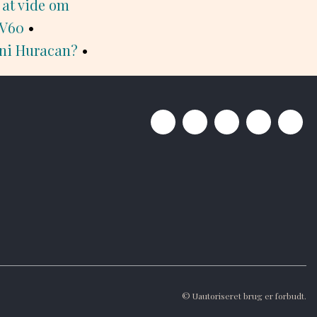
 at vide om
 V60
•
ini Huracan?
•
© Uautoriseret brug er forbudt.