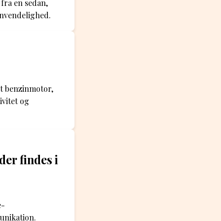
fra en sedan,
 anvendelighed.
et benzinmotor,
vitet og
er findes i
e-
unikation.