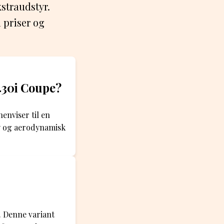
straudstyr.
 priser og
430i Coupe?
enviser til en
y og aerodynamisk
 Denne variant