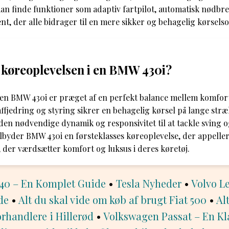
n finde funktioner som adaptiv fartpilot, automatisk nødbr
nt, der alle bidrager til en mere sikker og behagelig kørselso
 køreoplevelsen i en BMW 430i?
 en BMW 430i er præget af en perfekt balance mellem komfort
fjedring og styring sikrer en behagelig kørsel på lange str
den nødvendige dynamik og responsivitet til at tackle sving 
 tilbyder BMW 430i en førsteklasses køreoplevelse, der appeller
, der værdsætter komfort og luksus i deres køretøj.
40 – En Komplet Guide
•
Tesla Nyheder
•
Volvo Le
de
•
Alt du skal vide om køb af brugt Fiat 500
•
Al
rhandlere i Hillerød
•
Volkswagen Passat – En Kl