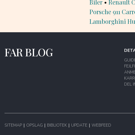
Biler
•
Renault Cl
Porsche 911 Carr
Lamborghini Hur
FAR BLOG
DETA
GUID
FEJLF
ANME
KARR
DEL 
SITEMAP
OPSLAG
BIBLIOTEK
UPDATE
WEBFEED