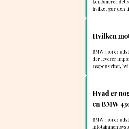
kombinerer det sp
hvilket gør den t
Hvilken mo
BMW 430i er udst
der leverer impo
responsivitet, hv
Hvad er nog
en BMW 43
BMW 430i er udst
infotainmentsyst