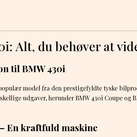
: Alt, du behøver at vid
on til BMW 430i
populær model fra den prestigefyldte tyske bilp
forskellige udgaver, herunder BMW 430i Coupe og
– En kraftfuld maskine