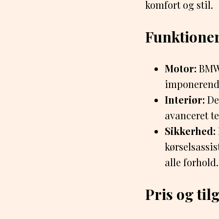
komfort og stil.
Funktioner
Motor:
BMW 
imponerende
Interiør:
Det
avanceret te
Sikkerhed:
kørselsassi
alle forhold.
Pris og ti