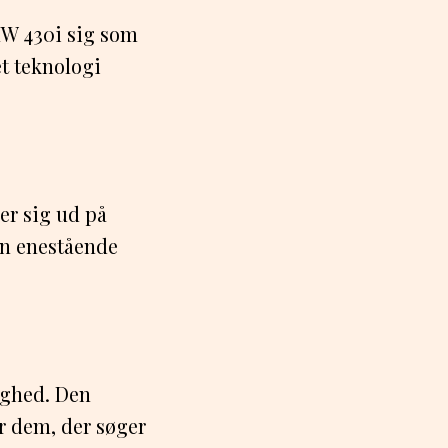
W 430i sig som
t teknologi
er sig ud på
en enestående
ighed. Den
or dem, der søger