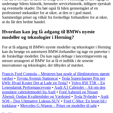
undersøge bilens historik, herunder servicehistorik, tidligere ejerskab
og eventuelle skader. Du bør også få bilen gennemgået af en
professionel mekaniker for at sikre, at den er i god stand.
Sammenlign priser og vilkår fra forskellige forhandlere for at sikre,
at du får den bedste handel.
Hvordan kan jeg få adgang til BMWs nyeste
modeller og teknologier i Herning?
For at få adgang til BMWs nyeste modeller og teknologier i Herning
kan du besøge en autoriseret BMW-forhandler og tage en prøvetur i
de forskellige modeller. Du kan også deltage i lanceringsevents og
messer arrangeret af BMW for at få et indblik i de seneste
innovationer og teknologier, der tilbydes af mærket.
Francis Ford Coppola – Mesteren bag nogle af filmhistoriens største
værker
•
Toyota Avensis Stationcar
•
Tesla Supercharger Pris per
kWh: Hvad Koster Det at Lade en Tesla?
•
Volvo 850 T5R – En
Legendarisk Performancevogn
•
Audi A3 Cabriolet – Alt om den
populære cabrioletmodel fra Audi
•
Ford Aabenrå og Nissan
Åbenrå: Opdag Kvalitetsbiler og Værksted
•
Tesla Nyheder
•
Audi
SQ8 – Den Ultimative Luksus-SUV
•
Ford C-Max: En brugt bil i
topklasse
•
Mercedes G-Wagon – Priser og modeller til salg
•