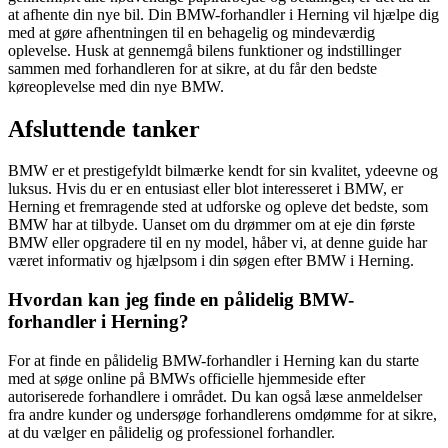
at afhente din nye bil. Din BMW-forhandler i Herning vil hjælpe dig
med at gøre afhentningen til en behagelig og mindeværdig
oplevelse. Husk at gennemgå bilens funktioner og indstillinger
sammen med forhandleren for at sikre, at du får den bedste
køreoplevelse med din nye BMW.
Afsluttende tanker
BMW er et prestigefyldt bilmærke kendt for sin kvalitet, ydeevne og
luksus. Hvis du er en entusiast eller blot interesseret i BMW, er
Herning et fremragende sted at udforske og opleve det bedste, som
BMW har at tilbyde. Uanset om du drømmer om at eje din første
BMW eller opgradere til en ny model, håber vi, at denne guide har
været informativ og hjælpsom i din søgen efter BMW i Herning.
Hvordan kan jeg finde en pålidelig BMW-
forhandler i Herning?
For at finde en pålidelig BMW-forhandler i Herning kan du starte
med at søge online på BMWs officielle hjemmeside efter
autoriserede forhandlere i området. Du kan også læse anmeldelser
fra andre kunder og undersøge forhandlerens omdømme for at sikre,
at du vælger en pålidelig og professionel forhandler.