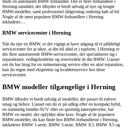
finde en autoriseret BMW forhandler. Der er flere forhandlere i
Herning-området, der tilbyder et bredt udvalg af nye og brugte
BMW-modeller, samt professionel rådgivning omkring køb af bil.
Nogle af de mest populære BMW-forhandlere i Herning
inkluderer…
BMW servicecenter i Herning
Når du ejer en BMW, er det vigtigt at have adgang til et pålideligt
servicecenter for at sikre, at din bil altid er i topform. I Herning er
der flere autoriserede BMW-servicecentre, der specialiserer sig i
reparationer, vedligeholdelse og reservedele til din BMW. Uanset
om du har brug for en rutinemæssig service eller en akut reparation,
kan du regne med ekspertise og kvalitetsservice hos disse
servicecentre.
BMW modeller tilgængelige i Herning
BMW tilbyder et bredt udvalg af modeller, der passer til enhver
smag og behov. Uanset om du er på udkig efter en kompakt bybil,
en rummelig familie-SUV eller en sportslig køreoplevelse, har
BMW en model, der opfylder dine krav. Nogle af de populære
BMW-modeller, du kan finde hos BMW-forhandlerne i Herning,
inkluderer BMW 1-serie, BMW 3-serie, BMW X3, BMW X5 og