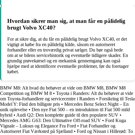
Hvordan sikrer man sig, at man får en pålidelig
brugt Volvo XC40?
For at sikre dig, at du får en pålidelig brugt Volvo XC40, er det
vigtigt at købe fra en pålidelig kilde, såsom en autoriseret
forhandler eller en troværdig privat sælger. Du bør også bede
om at se bilens servicehistorik og eventuelle tidligere skader. En
grundig prøvekørsel og en mekanisk gennemgang kan også
hjælpe med at identificere eventuelle problemer, før du foretager
købet.
BMW M8: Alt hvad du behøver at vide om BMW M8, BMW M8
Competition og BMW M 8
•
Toyota i Randers: Alt du behøver at vide
om Toyota-forhandlere og servicecentre i Randers
•
Forsikring til Tesla
Model Y: Find den billigste pris
•
Mercedes Benz Select Night – En
unik oplevelse
•
Den nye Fiat 500 – en introduktion til Fiat 500 mild
hybrid
•
Audi Q2: Den komplette guide til den populære SUV
•
Mercedes AMG G63: Den Ultimative Off-road SUV
•
Ford Kuga
Vignale – Luksus og Elegance Fra Ford
•
Fiat Forhandler og
Autoriseret Fiat Værksted på Sjælland
•
Ford og Nissan i Hillerød: To