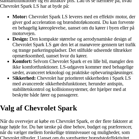
standardfunktioner og en attraktiv pris. Lad os se nærmere på, hvad
Chevrolet Spark LS har at byde på:
Motor:
Chevrolet Spark LS leveres med en effektiv motor, der
giver god acceleration og brændstoføkonomi. Du kan forvente
en behagelig køreoplevelse, uanset om du kører i byen eller på
motorvejen.
Design:
Den kompakte størrelse og aerodynamiske design af
Chevrolet Spark LS gør den let at manøvrere gennem tæt trafik
og trange parkeringspladser. Det stilfulde udseende tiltrækker
opmærksomhed, uanset hvor du kører.
Komfort:
Selvom Chevrolet Spark er en lille bil, mangler den
ikke komfortfunktioner. LS-udgaven kommer med behagelige
sæder, avanceret teknologi og praktiske opbevaringsløsninger.
Sikkerhed:
Chevrolet har prioriteret sikkerheden i Spark LS
med avancerede sikkerhedsfunktioner, herunder antispin,
stabilitetskontrol og kollisionssystemer, der hjælper med at
beskytte både fører og passagerer.
Valg af Chevrolet Spark
Når du overvejer at købe en Chevrolet Spark, er der flere faktorer at
tage højde for. Du bør tænke på dine behov, budget og præferencer,
når du vælger mellem forskellige trimniveauer og muligheder, som
Chevrolet tilbyder. Uanset om du værdsætter brændstofeffektivitet,