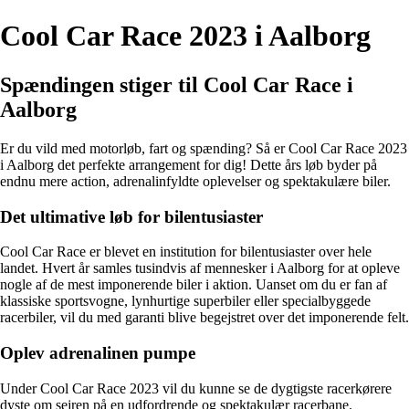
Cool Car Race 2023 i Aalborg
Spændingen stiger til Cool Car Race i
Aalborg
Er du vild med motorløb, fart og spænding? Så er Cool Car Race 2023
i Aalborg det perfekte arrangement for dig! Dette års løb byder på
endnu mere action, adrenalinfyldte oplevelser og spektakulære biler.
Det ultimative løb for bilentusiaster
Cool Car Race er blevet en institution for bilentusiaster over hele
landet. Hvert år samles tusindvis af mennesker i Aalborg for at opleve
nogle af de mest imponerende biler i aktion. Uanset om du er fan af
klassiske sportsvogne, lynhurtige superbiler eller specialbyggede
racerbiler, vil du med garanti blive begejstret over det imponerende felt.
Oplev adrenalinen pumpe
Under Cool Car Race 2023 vil du kunne se de dygtigste racerkørere
dyste om sejren på en udfordrende og spektakulær racerbane.