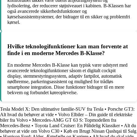
komfortabel takket være bilens affjedringssystem og
lydisolering, der reducerer støjniveauet i kabinen. B-Klassen har
også avancerede sikkerhedsfunktioner og
kørselsassistentsystemer, der bidrager til en sikker og problemfri
kørsel.
Hvilke teknologifunktioner kan man forvente at
finde i en moderne Mercedes B-Klasse?
En moderne Mercedes B-Klasse kan typisk være udstyret med
avancerede teknologifunktioner såsom et digitalt cockpit
display, stemmestyringssystem, adaptiv fartpilot, automatisk
nødbremse, parkeringsassistent og mulighed for trådløs
smartphone integration. Disse funktioner bidrager til en mere
bekvem og forbundet køreoplevelse.
Tesla Model X: Den ultimative familie-SUV fra Tesla
•
Porsche GT3:
Alt hvad du behøver at vide
•
Volvo Elbiler – Din guide til elektriske
biler fra Volvo
•
Mercedes-AMG GT 63 S: Topmodellen fra
Mercedes-Benz
•
Toyota Land Cruiser: En Pålidelig Klassiker
•
Alt du
behøver at vide om Volvo C30
•
Køb en Brugt Nissan Qashqai til Salg
•
Harrison Ford: Alder, Ægtefælle og Karriere
•
Alt hvad du skal vide