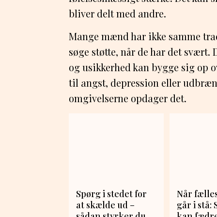
bliver delt med andre.
Mange mænd har ikke samme tradit
søge støtte, når de har det svært.
og usikkerhed kan bygge sig op ov
til angst, depression eller udbræ
omgivelserne opdager det.
Spørg i stedet for
Når fælle
at skælde ud –
går i stå:
sådan styrker du
kan fædre 