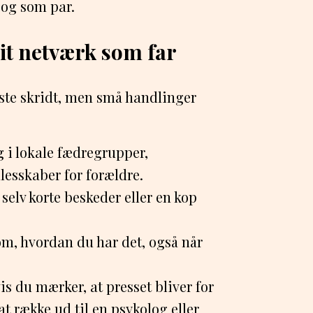
 og som par.
it netværk som far
ørste skridt, men små handlinger
g i lokale fædregrupper,
llesskaber for forældre.
selv korte beskeder eller en kop
m, hvordan du har det, også når
is du mærker, at presset bliver for
 at række ud til en psykolog eller