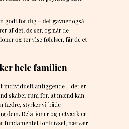
kun godt for dig – det gavner også
er af det, de ser, og når de
oner og tør vise følelser, får de et
rker hele familien
t individuelt anliggende – det er
fund skaber rum for, at mænd kan
m fædre, styrker vi både
ng dem. Relationer og netværk er
 er fundamentet for trivsel, nærvær