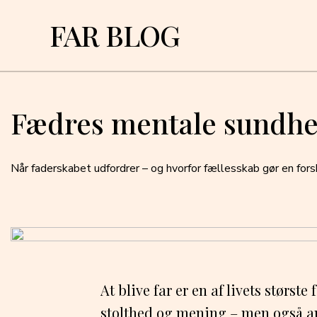
FAR BLOG
Fædres mentale sundhed
Når faderskabet udfordrer – og hvorfor fællesskab gør en fors
At blive far er en af livets størst
stolthed og mening – men også a