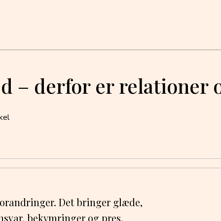
 – derfor er relationer
kel
e forandringer. Det bringer glæde,
nsvar, bekymringer og pres.