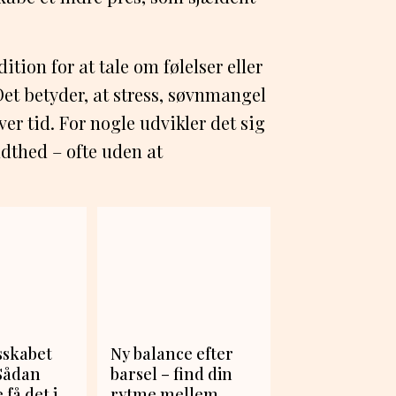
ion for at tale om følelser eller
 Det betyder, at stress, søvnmangel
er tid. For nogle udvikler det sig
ndthed – ofte uden at
sskabet
Ny balance efter
 Sådan
barsel – find din
få det i
rytme mellem