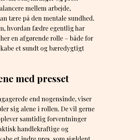
balancere mellem arbejde,
 kan tære på den mentale sundhed.
 om, hvordan fædre egentlig har
 her en afgørende rolle – både for
 skabe et sundt og bæredygtigt
lene med presset
gagerede end nogensinde, viser
er sig alene i rollen. De vil gerne
plever samtidig forventninger
aktisk handlekraftige og
kabe et indre pres, som sjældent