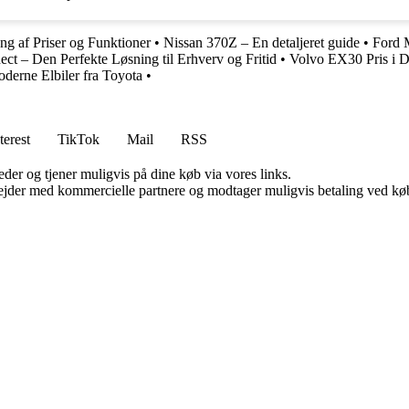
 af Priser og Funktioner
•
Nissan 370Z – En detaljeret guide
•
Ford 
ect – Den Perfekte Løsning til Erhverv og Fritid
•
Volvo EX30 Pris i 
derne Elbiler fra Toyota
•
terest
TikTok
Mail
RSS
er og tjener muligvis på dine køb via vores links.
jder med kommercielle partnere og modtager muligvis betaling ved køb.