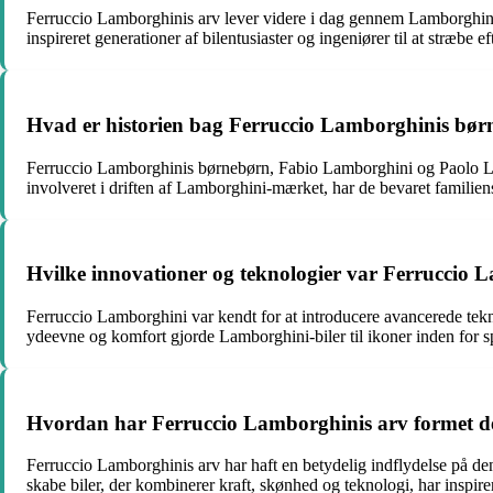
Ferruccio Lamborghinis arv lever videre i dag gennem Lamborghini-mæ
inspireret generationer af bilentusiaster og ingeniører til at stræbe e
Hvad er historien bag Ferruccio Lamborghinis børne
Ferruccio Lamborghinis børnebørn, Fabio Lamborghini og Paolo Lambo
involveret i driften af Lamborghini-mærket, har de bevaret familien
Hvilke innovationer og teknologier var Ferruccio La
Ferruccio Lamborghini var kendt for at introducere avancerede tekn
ydeevne og komfort gjorde Lamborghini-biler til ikoner inden for s
Hvordan har Ferruccio Lamborghinis arv formet den
Ferruccio Lamborghinis arv har haft en betydelig indflydelse på den
skabe biler, der kombinerer kraft, skønhed og teknologi, har inspire