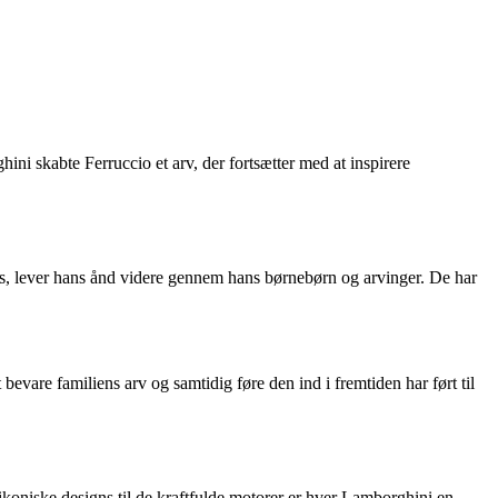
i skabte Ferruccio et arv, der fortsætter med at inspirere
 os, lever hans ånd videre gennem hans børnebørn og arvinger. De har
evare familiens arv og samtidig føre den ind i fremtiden har ført til
 ikoniske designs til de kraftfulde motorer er hver Lamborghini en