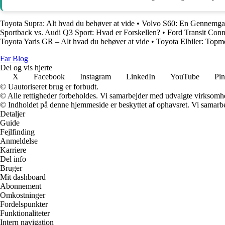
Toyota Supra: Alt hvad du behøver at vide
•
Volvo S60: En Gennemgang
Sportback vs. Audi Q3 Sport: Hvad er Forskellen?
•
Ford Transit Conn
Toyota Yaris GR – Alt hvad du behøver at vide
•
Toyota Elbiler: Topmo
Far Blog
Del og vis hjerte
X
Facebook
Instagram
LinkedIn
YouTube
Pin
© Uautoriseret brug er forbudt.
© Alle rettigheder forbeholdes. Vi samarbejder med udvalgte virksomhed
© Indholdet på denne hjemmeside er beskyttet af ophavsret. Vi samarbe
Detaljer
Guide
Fejlfinding
Anmeldelse
Karriere
Del info
Bruger
Mit dashboard
Abonnement
Omkostninger
Fordelspunkter
Funktionaliteter
Intern navigation