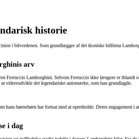
ndarisk historie
ion i bilverdenen. Som grundlægger af det ikoniske bilfirma Lamborghin
ghinis arv
ggeren Ferruccio Lamborghini. Selvom Ferruccio ikke længere er iblandt
 på at videreudvikle det legendariske automærke, som han grundlagde.
om hans børnebørn har fortsat med at opretholde. Deres engagement i at b
se i dag
vision og indflydelse stadig tydelig i dagens Lamborghini-biler. Fra de