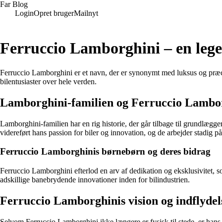
Far Blog
Login
Opret bruger
Mailnyt
Ferruccio Lamborghini – en lege
Ferruccio Lamborghini er et navn, der er synonymt med luksus og præcis
bilentusiaster over hele verden.
Lamborghini-familien og Ferruccio Lambor
Lamborghini-familien har en rig historie, der går tilbage til grundlæ
videreført hans passion for biler og innovation, og de arbejder stadig
Ferruccio Lamborghinis børnebørn og deres bidrag
Ferruccio Lamborghini efterlod en arv af dedikation og eksklusivitet, s
adskillige banebrydende innovationer inden for bilindustrien.
Ferruccio Lamborghinis vision og indflydel
Selvom Ferruccio Lamborghini ikke længere er fysisk til stede, er hans 