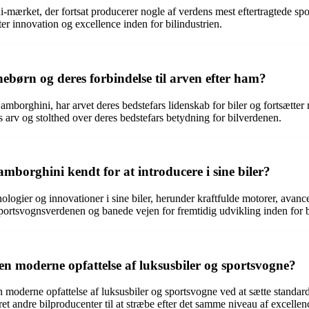
rket, der fortsat producerer nogle af verdens mest eftertragtede sports
fter innovation og excellence inden for bilindustrien.
børn og deres forbindelse til arven efter ham?
rghini, har arvet deres bedstefars lidenskab for biler og fortsætter me
s arv og stolthed over deres bedstefars betydning for bilverdenen.
mborghini kendt for at introducere i sine biler?
ologier og innovationer i sine biler, herunder kraftfulde motorer, ava
portsvognsverdenen og banede vejen for fremtidig udvikling inden for b
 moderne opfattelse af luksusbiler og sportsvogne?
 moderne opfattelse af luksusbiler og sportsvogne ved at sætte standarde
ret andre bilproducenter til at stræbe efter det samme niveau af excelle