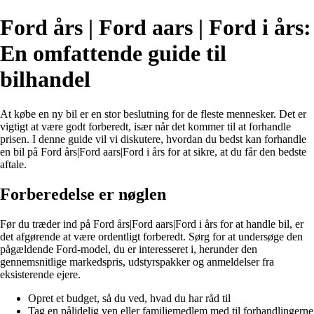
Ford års | Ford aars | Ford i års:
En omfattende guide til
bilhandel
At købe en ny bil er en stor beslutning for de fleste mennesker. Det er
vigtigt at være godt forberedt, især når det kommer til at forhandle
prisen. I denne guide vil vi diskutere, hvordan du bedst kan forhandle
en bil på Ford års|Ford aars|Ford i års for at sikre, at du får den bedste
aftale.
Forberedelse er nøglen
Før du træder ind på Ford års|Ford aars|Ford i års for at handle bil, er
det afgørende at være ordentligt forberedt. Sørg for at undersøge den
pågældende Ford-model, du er interesseret i, herunder den
gennemsnitlige markedspris, udstyrspakker og anmeldelser fra
eksisterende ejere.
Opret et budget, så du ved, hvad du har råd til
Tag en pålidelig ven eller familiemedlem med til forhandlingerne