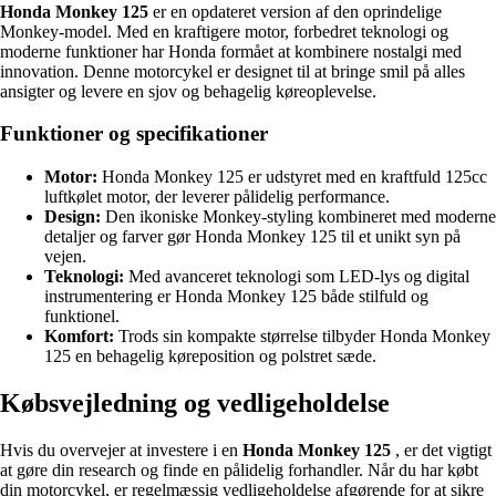
Honda Monkey 125
er en opdateret version af den oprindelige
Monkey-model. Med en kraftigere motor, forbedret teknologi og
moderne funktioner har Honda formået at kombinere nostalgi med
innovation. Denne motorcykel er designet til at bringe smil på alles
ansigter og levere en sjov og behagelig køreoplevelse.
Funktioner og specifikationer
Motor:
Honda Monkey 125 er udstyret med en kraftfuld 125cc
luftkølet motor, der leverer pålidelig performance.
Design:
Den ikoniske Monkey-styling kombineret med moderne
detaljer og farver gør Honda Monkey 125 til et unikt syn på
vejen.
Teknologi:
Med avanceret teknologi som LED-lys og digital
instrumentering er Honda Monkey 125 både stilfuld og
funktionel.
Komfort:
Trods sin kompakte størrelse tilbyder Honda Monkey
125 en behagelig køreposition og polstret sæde.
Købsvejledning og vedligeholdelse
Hvis du overvejer at investere i en
Honda Monkey 125
, er det vigtigt
at gøre din research og finde en pålidelig forhandler. Når du har købt
din motorcykel, er regelmæssig vedligeholdelse afgørende for at sikre