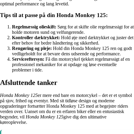
optimal performance og lang levetid.
Tips til at passe på din Honda Monkey 125:
Regelmæssig olieskift:
Sørg for at skifte olie regelmæssigt for at
holde motoren sund og velfungerende.
Kontroller dæktrykket:
Hold øje med dæktrykket og juster det
efter behov for bedre håndtering og sikkerhed.
Rengøring og pleje:
Hold din Honda Monkey 125 ren og godt
vedligeholdt for at bevare dens udseende og performance.
Serviceeftersyn:
Få din motorcykel tjekket regelmæssigt af en
professionel mekaniker for at opdage og løse eventuelle
problemer i tide.
Afsluttende tanker
Honda Monkey 125
er mere end bare en motorcykel – det er et symbol
på sjov, frihed og eventyr. Med sit tidløse design og moderne
opgraderinger fortsætter Honda Monkey 125 med at begejstre riders
verden over. Uanset om du er en erfaren biker eller en entusiastisk
begynder, vil
Honda Monkey 125
give dig den ultimative
køreoplevelse.