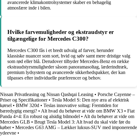
avancerede klimakontrolsystemer skaber en behagelig
atmosfære inde i bilen.
Hvilke farvemuligheder og ekstraudstyr er
tilgængelige for Mercedes C300?
Mercedes C300 fås i et bredt udvalg af farver, herunder
klassiske nuancer som sort, hvid og sølv samt mere dristige valg
som rød eller blå. Derudover tilbyder Mercedes-Benz en række
ekstraudstyrsmuligheder såsom panoramasoltag, læderindtræk,
premium lydsystem og avancerede sikkerhedspakker, der kan
tilpasses efter individuelle præferencer og behov.
Nissan Privatleasing og Nissan Qashqai Leasing
•
Porsche Cayenne –
Priser og Specifikationer
•
Tesla Model S: Den nye æra af elektrisk
kørsel
•
BMW 320d
•
Teslas innovative soltag: Fremtiden for
bæredygtig energi?
•
Alt hvad du behøver at vide om BMW X3
•
Fiat
Panda 4×4: En robust og alsidig bilmodel
•
Alt du behøver at vide om
Mercedes GLB
•
Brugt Tesla Model 3: Alt hvad du skal vide før du
køber
•
Mercedes G63 AMG – Lækker luksus-SUV med imponerende
ydeevne
•