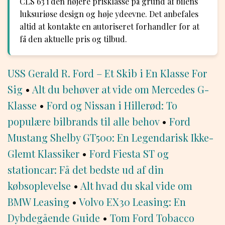
CLS 63 i den højere prisklasse på grund af bilens
luksuriøse design og høje ydeevne. Det anbefales
altid at kontakte en autoriseret forhandler for at
få den aktuelle pris og tilbud.
USS Gerald R. Ford – Et Skib i En Klasse For
Sig
•
Alt du behøver at vide om Mercedes G-
Klasse
•
Ford og Nissan i Hillerød: To
populære bilbrands til alle behov
•
Ford
Mustang Shelby GT500: En Legendarisk Ikke-
Glemt Klassiker
•
Ford Fiesta ST og
stationcar: Få det bedste ud af din
købsoplevelse
•
Alt hvad du skal vide om
BMW Leasing
•
Volvo EX30 Leasing: En
Dybdegående Guide
•
Tom Ford Tobacco