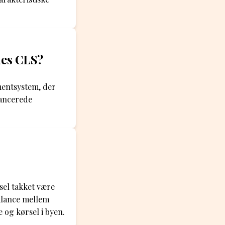
des CLS?
entsystem, der
vancerede
sel takket være
balance mellem
 og kørsel i byen.