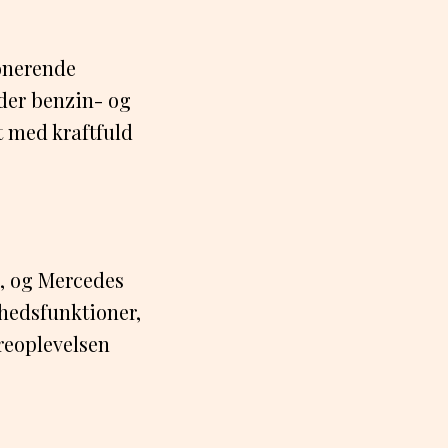
ponerende
der benzin- og
t med kraftfuld
i, og Mercedes
rhedsfunktioner,
reoplevelsen