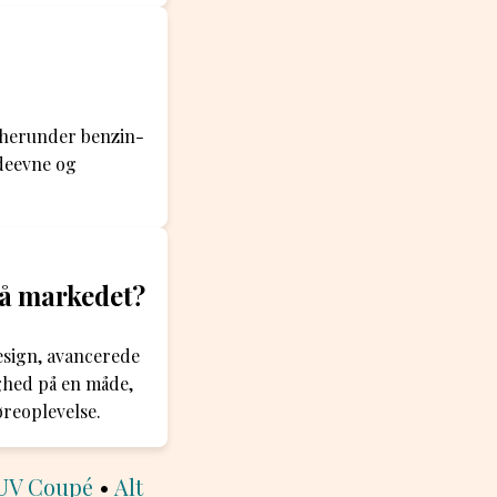
 herunder benzin-
deevne og
på markedet?
esign, avancerede
ghed på en måde,
øreoplevelse.
SUV Coupé
•
Alt