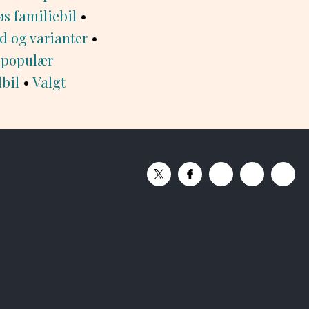
s familiebil
•
id og varianter
•
g populær
lbil
•
Valgt