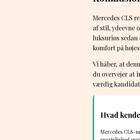
Mercedes CLS re
af stil, ydeevne
luksuriøs sedan 
komfort på højes
Vi håber, at den
du overvejer at 
værdig kandidat
Hvad kende
Mercedes CLS-mod
sportslighed med 