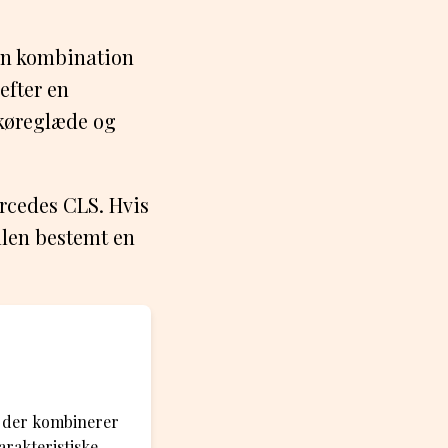
in kombination
efter en
 køreglæde og
ercedes CLS. Hvis
llen bestemt en
, der kombinerer
arakteristiske