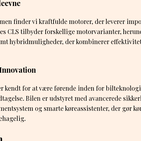
deevne
en finder vi kraftfulde motorer, der leverer im
s CLS tilbyder forskellige motorvarianter, herun
mt hybridmuligheder, der kombinerer effektivite
Innovation
 kendt for at være førende inden for bilteknolog
tagelse. Bilen er udstyret med avancerede sikke
nmentsystem og smarte køreassistenter, der gør kø
ehagelig.
n