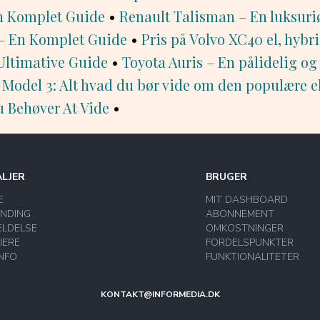
 Komplet Guide
•
Renault Talisman – En luksuriø
– En Komplet Guide
•
Pris på Volvo XC40 el, hybr
Ultimative Guide
•
Toyota Auris – En pålidelig o
 Model 3: Alt hvad du bør vide om den populære e
u Behøver At Vide
•
LJER
BRUGER
E
MIT DASHBOARD
INDING
ABONNEMENT
LDELSE
OMKOSTNINGER
IERE
FORDELSPUNKTER
INFO
FUNKTIONALITETER
KONTAKT@INFORMEDIA.DK