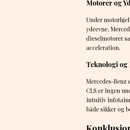
Motorer og Y
Under motorhjelm
ydeevne. Mercede
dieselmotorer sa
acceleration.
Teknologi og 
Mercedes-Benz er
CLS er ingen und
intuitiv infotai
både sikker og b
Konklusio