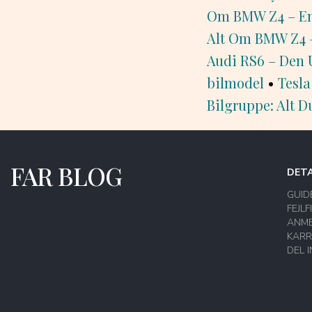
Om BMW Z4 – En
Alt Om BMW Z4 
Audi RS6 – Den 
bilmodel
•
Tesla
Bilgruppe: Alt D
FAR BLOG
DETA
GUID
FEJLF
ANME
KARR
DEL 