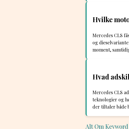
Hvilke moto
Mercedes CLS fås
og dieselvariant
moment, samtidig
Hvad adskil
Mercedes CLS adsk
teknologier og h
der tiltaler både
Alt Om Keyword