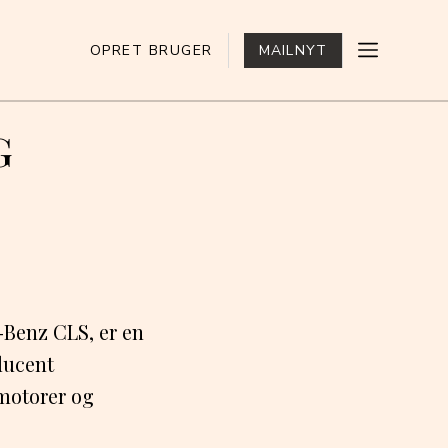
OPRET BRUGER
MAILNYT
G
Benz CLS, er en
ducent
 motorer og