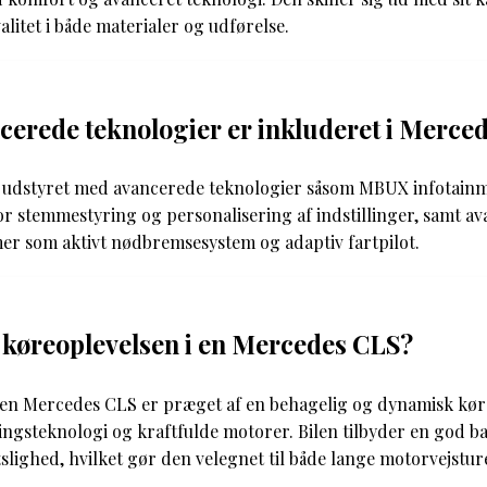
alitet i både materialer og udførelse.
cerede teknologier er inkluderet i Merce
 udstyret med avancerede teknologier såsom MBUX infotainm
or stemmestyring og personalisering af indstillinger, samt a
er som aktivt nødbremsesystem og adaptiv fartpilot.
køreoplevelsen i en Mercedes CLS?
 en Mercedes CLS er præget af en behagelig og dynamisk kør
ringsteknologi og kraftfulde motorer. Bilen tilbyder en god 
lighed, hvilket gør den velegnet til både lange motorvejsture