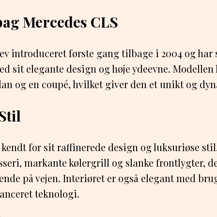
 bag Mercedes CLS
v introduceret første gang tilbage i 2004 og har 
ed sit elegante design og høje ydeevne. Modellen
dan og en coupé, hvilket giver den et unikt og d
Stil
endt for sit raffinerede design og luksuriøse stil
seri, markante kølergrill og slanke frontlygter, d
eende på vejen. Interiøret er også elegant med brug
anceret teknologi.