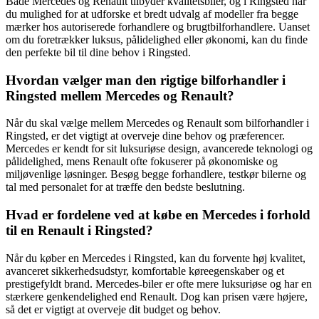
Både Mercedes og Renault tilbyder kvalitetsbiler, og i Ringsted har
du mulighed for at udforske et bredt udvalg af modeller fra begge
mærker hos autoriserede forhandlere og brugtbilforhandlere. Uanset
om du foretrækker luksus, pålidelighed eller økonomi, kan du finde
den perfekte bil til dine behov i Ringsted.
Hvordan vælger man den rigtige bilforhandler i
Ringsted mellem Mercedes og Renault?
Når du skal vælge mellem Mercedes og Renault som bilforhandler i
Ringsted, er det vigtigt at overveje dine behov og præferencer.
Mercedes er kendt for sit luksuriøse design, avancerede teknologi og
pålidelighed, mens Renault ofte fokuserer på økonomiske og
miljøvenlige løsninger. Besøg begge forhandlere, testkør bilerne og
tal med personalet for at træffe den bedste beslutning.
Hvad er fordelene ved at købe en Mercedes i forhold
til en Renault i Ringsted?
Når du køber en Mercedes i Ringsted, kan du forvente høj kvalitet,
avanceret sikkerhedsudstyr, komfortable køreegenskaber og et
prestigefyldt brand. Mercedes-biler er ofte mere luksuriøse og har en
stærkere genkendelighed end Renault. Dog kan prisen være højere,
så det er vigtigt at overveje dit budget og behov.