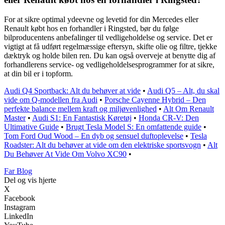
For at sikre optimal ydeevne og levetid for din Mercedes eller
Renault købt hos en forhandler i Ringsted, bør du følge
bilproducentens anbefalinger til vedligeholdelse og service. Det er
vigtigt at få udført regelmæssige eftersyn, skifte olie og filtre, tjekke
dæktryk og holde bilen ren. Du kan også overveje at benytte dig af
forhandlerens service- og vedligeholdelsesprogrammer for at sikre,
at din bil er i topform.
Audi Q4 Sportback: Alt du behøver at vide
•
Audi Q5 – Alt, du skal
vide om Q-modellen fra Audi
•
Porsche Cayenne Hybrid – Den
perfekte balance mellem kraft og miljøvenlighed
•
Alt Om Renault
Master
•
Audi S1: En Fantastisk Køretøj
•
Honda CR-V: Den
Ultimative Guide
•
Brugt Tesla Model S: En omfattende guide
•
Tom Ford Oud Wood – En dyb og sensuel duftoplevelse
•
Tesla
Roadster: Alt du behøver at vide om den elektriske sportsvogn
•
Alt
Du Behøver At Vide Om Volvo XC90
•
Far Blog
Del og vis hjerte
X
Facebook
Instagram
LinkedIn