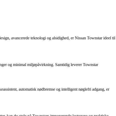
design, avancerede teknologi og alsidighed, er Nissan Townstar ideel til
ninger og minimal miljøpåvirkning. Samtidig leverer Townstar
assistent, automatisk nødbremse og intelligent nøglefri adgang, er
agter, kan du stole på Townstars imponerende lasteevne og praktiske