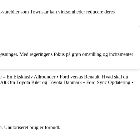
l el-varebiler som Townstar kan virksomheder reducere deres
løsninger. Med regeringens fokus på grøn omstilling og incitamenter
0 – En Eksklusiv Allrounder
•
Ford versus Renault: Hvad skal du
Alt Om Toyota Biler og Toyota Danmark
•
Ford Sync Opdatering
•
 Uautoriseret brug er forbudt.