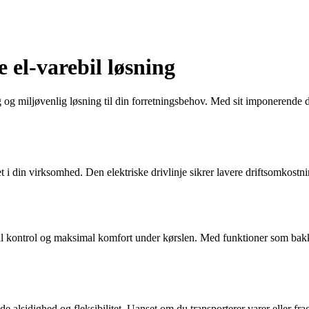
 el-varebil løsning
ig og miljøvenlig løsning til din forretningsbehov. Med sit imponerende 
 i din virksomhed. Den elektriske drivlinje sikrer lavere driftsomkost
al kontrol og maksimal komfort under kørslen. Med funktioner som bakke
 alsidighed og fleksibilitet. Uanset om du transporterer varer eller fr