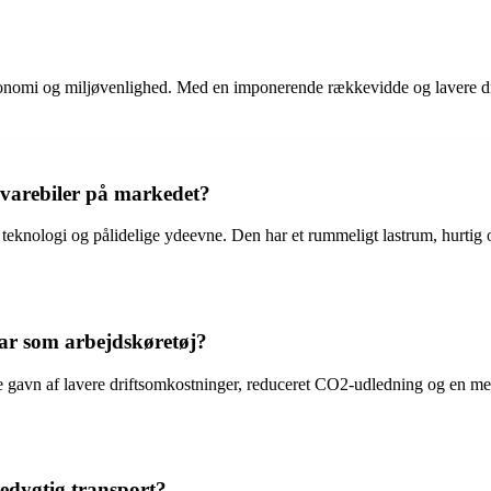
nomi og miljøvenlighed. Med en imponerende rækkevidde og lavere drifts
-varebiler på markedet?
eknologi og pålidelige ydeevne. Den har et rummeligt lastrum, hurtig opl
tar som arbejdskøretøj?
gavn af lavere driftsomkostninger, reduceret CO2-udledning og en mer
edygtig transport?