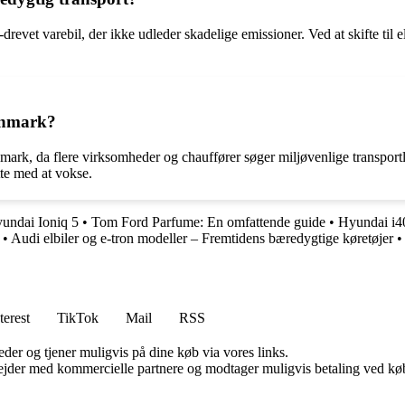
-drevet varebil, der ikke udleder skadelige emissioner. Ved at skifte ti
Danmark?
mark, da flere virksomheder og chauffører søger miljøvenlige transport
ætte med at vokse.
yundai Ioniq 5
•
Tom Ford Parfume: En omfattende guide
•
Hyundai i4
•
Audi elbiler og e-tron modeller – Fremtidens bæredygtige køretøjer
•
terest
TikTok
Mail
RSS
er og tjener muligvis på dine køb via vores links.
jder med kommercielle partnere og modtager muligvis betaling ved køb.