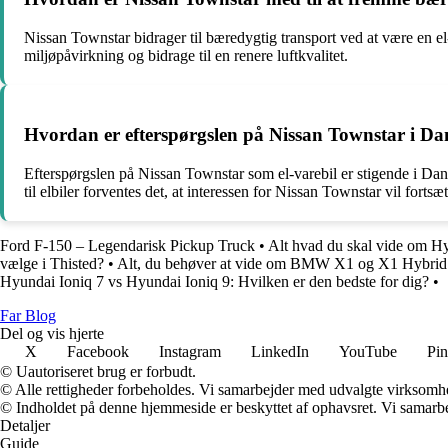
Nissan Townstar bidrager til bæredygtig transport ved at være en el
miljøpåvirkning og bidrage til en renere luftkvalitet.
Hvordan er efterspørgslen på Nissan Townstar i 
Efterspørgslen på Nissan Townstar som el-varebil er stigende i Dan
til elbiler forventes det, at interessen for Nissan Townstar vil forts
Ford F-150 – Legendarisk Pickup Truck
•
Alt hvad du skal vide om H
vælge i Thisted?
•
Alt, du behøver at vide om BMW X1 og X1 Hybrid
Hyundai Ioniq 7 vs Hyundai Ioniq 9: Hvilken er den bedste for dig?
•
Far Blog
Del og vis hjerte
X
Facebook
Instagram
LinkedIn
YouTube
Pin
© Uautoriseret brug er forbudt.
© Alle rettigheder forbeholdes. Vi samarbejder med udvalgte virksomhed
© Indholdet på denne hjemmeside er beskyttet af ophavsret. Vi samarbe
Detaljer
Guide