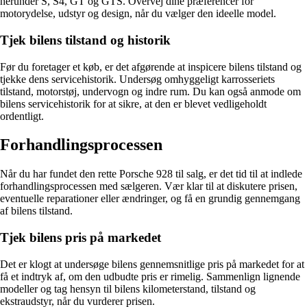
herunder S, S4, GT og GTS. Overvej dine præferencer for
motorydelse, udstyr og design, når du vælger den ideelle model.
Tjek bilens tilstand og historik
Før du foretager et køb, er det afgørende at inspicere bilens tilstand og
tjekke dens servicehistorik. Undersøg omhyggeligt karrosseriets
tilstand, motorstøj, undervogn og indre rum. Du kan også anmode om
bilens servicehistorik for at sikre, at den er blevet vedligeholdt
ordentligt.
Forhandlingsprocessen
Når du har fundet den rette Porsche 928 til salg, er det tid til at indlede
forhandlingsprocessen med sælgeren. Vær klar til at diskutere prisen,
eventuelle reparationer eller ændringer, og få en grundig gennemgang
af bilens tilstand.
Tjek bilens pris på markedet
Det er klogt at undersøge bilens gennemsnitlige pris på markedet for at
få et indtryk af, om den udbudte pris er rimelig. Sammenlign lignende
modeller og tag hensyn til bilens kilometerstand, tilstand og
ekstraudstyr, når du vurderer prisen.