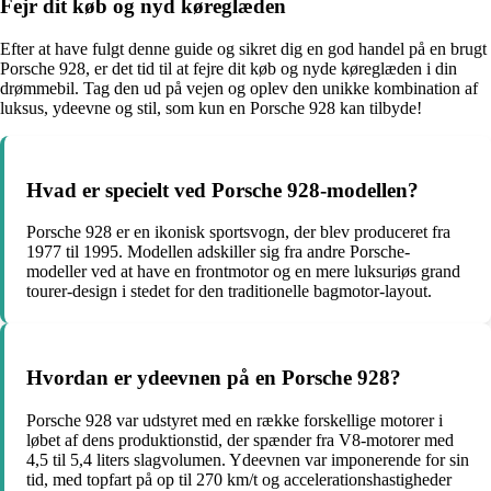
Fejr dit køb og nyd køreglæden
Efter at have fulgt denne guide og sikret dig en god handel på en brugt
Porsche 928, er det tid til at fejre dit køb og nyde køreglæden i din
drømmebil. Tag den ud på vejen og oplev den unikke kombination af
luksus, ydeevne og stil, som kun en Porsche 928 kan tilbyde!
Hvad er specielt ved Porsche 928-modellen?
Porsche 928 er en ikonisk sportsvogn, der blev produceret fra
1977 til 1995. Modellen adskiller sig fra andre Porsche-
modeller ved at have en frontmotor og en mere luksuriøs grand
tourer-design i stedet for den traditionelle bagmotor-layout.
Hvordan er ydeevnen på en Porsche 928?
Porsche 928 var udstyret med en række forskellige motorer i
løbet af dens produktionstid, der spænder fra V8-motorer med
4,5 til 5,4 liters slagvolumen. Ydeevnen var imponerende for sin
tid, med topfart på op til 270 km/t og accelerationshastigheder