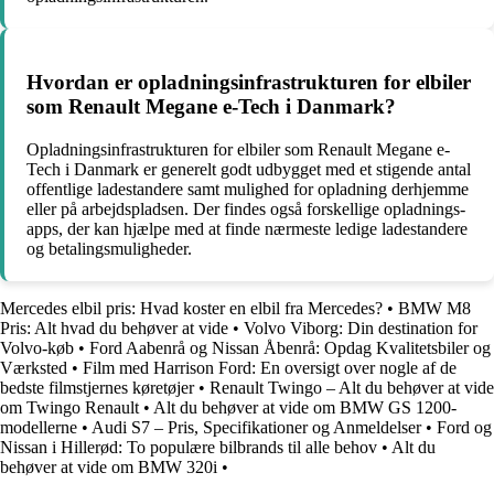
Hvordan er opladningsinfrastrukturen for elbiler
som Renault Megane e-Tech i Danmark?
Opladningsinfrastrukturen for elbiler som Renault Megane e-
Tech i Danmark er generelt godt udbygget med et stigende antal
offentlige ladestandere samt mulighed for opladning derhjemme
eller på arbejdspladsen. Der findes også forskellige opladnings-
apps, der kan hjælpe med at finde nærmeste ledige ladestandere
og betalingsmuligheder.
Mercedes elbil pris: Hvad koster en elbil fra Mercedes?
•
BMW M8
Pris: Alt hvad du behøver at vide
•
Volvo Viborg: Din destination for
Volvo-køb
•
Ford Aabenrå og Nissan Åbenrå: Opdag Kvalitetsbiler og
Værksted
•
Film med Harrison Ford: En oversigt over nogle af de
bedste filmstjernes køretøjer
•
Renault Twingo – Alt du behøver at vide
om Twingo Renault
•
Alt du behøver at vide om BMW GS 1200-
modellerne
•
Audi S7 – Pris, Specifikationer og Anmeldelser
•
Ford og
Nissan i Hillerød: To populære bilbrands til alle behov
•
Alt du
behøver at vide om BMW 320i
•