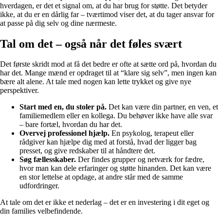
hverdagen, er det et signal om, at du har brug for støtte. Det betyder
ikke, at du er en dårlig far – tværtimod viser det, at du tager ansvar for
at passe på dig selv og dine nærmeste.
Tal om det – også når det føles svært
Det første skridt mod at få det bedre er ofte at sætte ord på, hvordan du
har det. Mange mænd er opdraget til at “klare sig selv”, men ingen kan
bære alt alene. At tale med nogen kan lette trykket og give nye
perspektiver.
Start med en, du stoler på.
Det kan være din partner, en ven, et
familiemedlem eller en kollega. Du behøver ikke have alle svar
– bare fortæl, hvordan du har det.
Overvej professionel hjælp.
En psykolog, terapeut eller
rådgiver kan hjælpe dig med at forstå, hvad der ligger bag
presset, og give redskaber til at håndtere det.
Søg fællesskaber.
Der findes grupper og netværk for fædre,
hvor man kan dele erfaringer og støtte hinanden. Det kan være
en stor lettelse at opdage, at andre står med de samme
udfordringer.
At tale om det er ikke et nederlag – det er en investering i dit eget og
din families velbefindende.