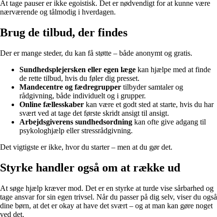
At tage pauser er ikke egoistisk. Det er nødvendigt for at kunne være
nærværende og tålmodig i hverdagen.
Brug de tilbud, der findes
Der er mange steder, du kan få støtte – både anonymt og gratis.
Sundhedsplejersken eller egen læge
kan hjælpe med at finde
de rette tilbud, hvis du føler dig presset.
Mandecentre og fædregrupper
tilbyder samtaler og
rådgivning, både individuelt og i grupper.
Online fællesskaber
kan være et godt sted at starte, hvis du har
svært ved at tage det første skridt ansigt til ansigt.
Arbejdsgiverens sundhedsordning
kan ofte give adgang til
psykologhjælp eller stressrådgivning.
Det vigtigste er ikke, hvor du starter – men at du gør det.
Styrke handler også om at række ud
At søge hjælp kræver mod. Det er en styrke at turde vise sårbarhed og
tage ansvar for sin egen trivsel. Når du passer på dig selv, viser du også
dine børn, at det er okay at have det svært – og at man kan gøre noget
ved det.