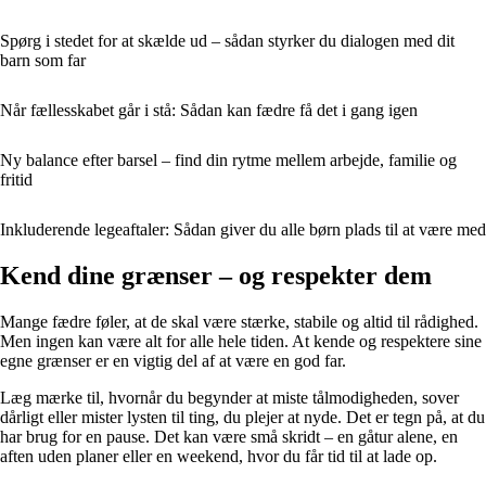
Spørg i stedet for at skælde ud – sådan styrker du dialogen med dit
barn som far
Når fællesskabet går i stå: Sådan kan fædre få det i gang igen
Ny balance efter barsel – find din rytme mellem arbejde, familie og
fritid
Inkluderende legeaftaler: Sådan giver du alle børn plads til at være med
Kend dine grænser – og respekter dem
Mange fædre føler, at de skal være stærke, stabile og altid til rådighed.
Men ingen kan være alt for alle hele tiden. At kende og respektere sine
egne grænser er en vigtig del af at være en god far.
Læg mærke til, hvornår du begynder at miste tålmodigheden, sover
dårligt eller mister lysten til ting, du plejer at nyde. Det er tegn på, at du
har brug for en pause. Det kan være små skridt – en gåtur alene, en
aften uden planer eller en weekend, hvor du får tid til at lade op.