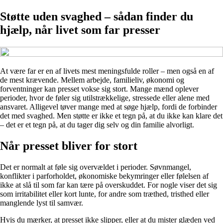
Støtte uden svaghed – sådan finder du
hjælp, når livet som far presser
At være far er en af livets mest meningsfulde roller – men også en af
de mest krævende. Mellem arbejde, familieliv, økonomi og
forventninger kan presset vokse sig stort. Mange mænd oplever
perioder, hvor de føler sig utilstrækkelige, stressede eller alene med
ansvaret. Alligevel tøver mange med at søge hjælp, fordi de forbinder
det med svaghed. Men støtte er ikke et tegn på, at du ikke kan klare det
– det er et tegn på, at du tager dig selv og din familie alvorligt.
Når presset bliver for stort
Det er normalt at føle sig overvældet i perioder. Søvnmangel,
konflikter i parforholdet, økonomiske bekymringer eller følelsen af
ikke at slå til som far kan tære på overskuddet. For nogle viser det sig
som irritabilitet eller kort lunte, for andre som træthed, tristhed eller
manglende lyst til samvær.
Hvis du mærker, at presset ikke slipper, eller at du mister glæden ved