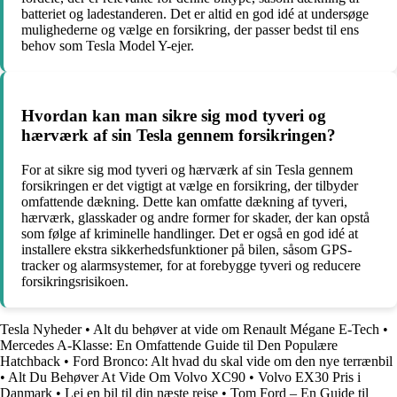
batteriet og ladestanderen. Det er altid en god idé at undersøge
mulighederne og vælge en forsikring, der passer bedst til ens
behov som Tesla Model Y-ejer.
Hvordan kan man sikre sig mod tyveri og
hærværk af sin Tesla gennem forsikringen?
For at sikre sig mod tyveri og hærværk af sin Tesla gennem
forsikringen er det vigtigt at vælge en forsikring, der tilbyder
omfattende dækning. Dette kan omfatte dækning af tyveri,
hærværk, glasskader og andre former for skader, der kan opstå
som følge af kriminelle handlinger. Det er også en god idé at
installere ekstra sikkerhedsfunktioner på bilen, såsom GPS-
tracker og alarmsystemer, for at forebygge tyveri og reducere
forsikringsrisikoen.
Tesla Nyheder
•
Alt du behøver at vide om Renault Mégane E-Tech
•
Mercedes A-Klasse: En Omfattende Guide til Den Populære
Hatchback
•
Ford Bronco: Alt hvad du skal vide om den nye terrænbil
•
Alt Du Behøver At Vide Om Volvo XC90
•
Volvo EX30 Pris i
Danmark
•
Lej en bil til din næste rejse
•
Tom Ford – En Guide til