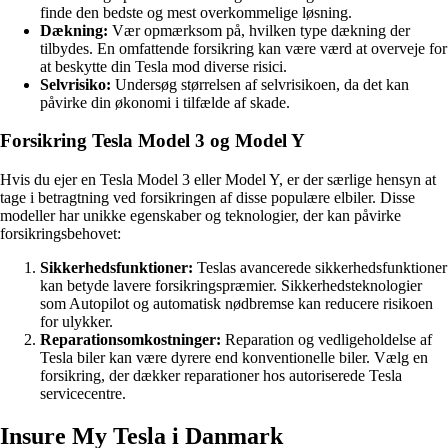
finde den bedste og mest overkommelige løsning.
Dækning:
Vær opmærksom på, hvilken type dækning der
tilbydes. En omfattende forsikring kan være værd at overveje for
at beskytte din Tesla mod diverse risici.
Selvrisiko:
Undersøg størrelsen af selvrisikoen, da det kan
påvirke din økonomi i tilfælde af skade.
Forsikring Tesla Model 3 og Model Y
Hvis du ejer en Tesla Model 3 eller Model Y, er der særlige hensyn at
tage i betragtning ved forsikringen af disse populære elbiler. Disse
modeller har unikke egenskaber og teknologier, der kan påvirke
forsikringsbehovet:
Sikkerhedsfunktioner:
Teslas avancerede sikkerhedsfunktioner
kan betyde lavere forsikringspræmier. Sikkerhedsteknologier
som Autopilot og automatisk nødbremse kan reducere risikoen
for ulykker.
Reparationsomkostninger:
Reparation og vedligeholdelse af
Tesla biler kan være dyrere end konventionelle biler. Vælg en
forsikring, der dækker reparationer hos autoriserede Tesla
servicecentre.
Insure My Tesla i Danmark