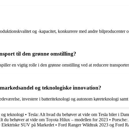
roduktionskvalitet og -kapacitet, konkurrere med andre bilproducenter o
nsport til den grønne omstilling?
piller en vigtig rolle i den grønne omstilling ved at reducere transport
in markedsandel og teknologiske innovation?
tedeværelse, investere i batteriteknologi og autonom køreteknologi samt 
 og teknologi
•
Tesla: Alt hvad du behøver at vide om Tesla biler i Da
lt du behøver at vide om Toyota Hilux – modellen for 2023
•
Porsche:
 Elektriske SUV på Markedet
•
Ford Ranger Wildtrak 2023 og Ford Ran