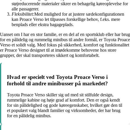
støjreducerende materialer sikrer en behagelig køreoplevelse for
alle passagerer.
Fleksibilitet:
Med mulighed for at justere sædekonfigurationen
kan Proace Verso let tilpasses forskellige behov, f.eks. mere
benplads eller ekstra bagageplads.
Uanset om I har en stor familie, er en del af en sportsklub eller har brug
for en pålidelig og rummelig minibus til andre formål, er Toyota Proace
Verso et solidt valg. Med fokus på sikkerhed, komfort og funktionalitet
er Proace Verso designet til at imødekomme behovene hos store
grupper, der skal transporteres sikkert og komfortabelt.
Hvad er specielt ved Toyota Proace Verso i
forhold til andre minibusser på markedet?
Toyota Proace Verso skiller sig ud med sit stilfulde design,
rummelige kabine og høje grad af komfort. Den er også kendt
for sin pålidelighed og gode køreegenskaber, hvilket gør den til
et populært valg blandt familier og virksomheder, der har brug
for en pålidelig minibus.