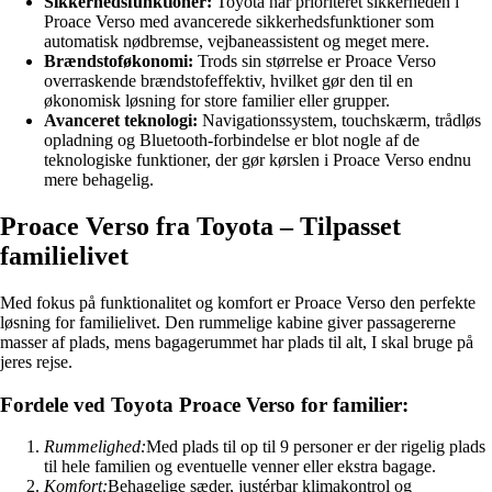
Sikkerhedsfunktioner:
Toyota har prioriteret sikkerheden i
Proace Verso med avancerede sikkerhedsfunktioner som
automatisk nødbremse, vejbaneassistent og meget mere.
Brændstoføkonomi:
Trods sin størrelse er Proace Verso
overraskende brændstofeffektiv, hvilket gør den til en
økonomisk løsning for store familier eller grupper.
Avanceret teknologi:
Navigationssystem, touchskærm, trådløs
opladning og Bluetooth-forbindelse er blot nogle af de
teknologiske funktioner, der gør kørslen i Proace Verso endnu
mere behagelig.
Proace Verso fra Toyota – Tilpasset
familielivet
Med fokus på funktionalitet og komfort er Proace Verso den perfekte
løsning for familielivet. Den rummelige kabine giver passagererne
masser af plads, mens bagagerummet har plads til alt, I skal bruge på
jeres rejse.
Fordele ved Toyota Proace Verso for familier:
Rummelighed:
Med plads til op til 9 personer er der rigelig plads
til hele familien og eventuelle venner eller ekstra bagage.
Komfort:
Behagelige sæder, justérbar klimakontrol og