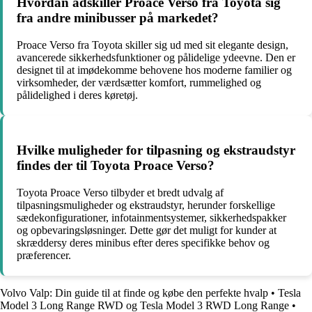
Hvordan adskiller Proace Verso fra Toyota sig
fra andre minibusser på markedet?
Proace Verso fra Toyota skiller sig ud med sit elegante design,
avancerede sikkerhedsfunktioner og pålidelige ydeevne. Den er
designet til at imødekomme behovene hos moderne familier og
virksomheder, der værdsætter komfort, rummelighed og
pålidelighed i deres køretøj.
Hvilke muligheder for tilpasning og ekstraudstyr
findes der til Toyota Proace Verso?
Toyota Proace Verso tilbyder et bredt udvalg af
tilpasningsmuligheder og ekstraudstyr, herunder forskellige
sædekonfigurationer, infotainmentsystemer, sikkerhedspakker
og opbevaringsløsninger. Dette gør det muligt for kunder at
skræddersy deres minibus efter deres specifikke behov og
præferencer.
Volvo Valp: Din guide til at finde og købe den perfekte hvalp
•
Tesla
Model 3 Long Range RWD og Tesla Model 3 RWD Long Range
•