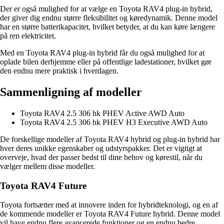
Der er også mulighed for at vælge en Toyota RAV4 plug-in hybrid,
der giver dig endnu større fleksibilitet og køredynamik. Denne model
har en større batterikapacitet, hvilket betyder, at du kan køre længere
på ren elektricitet.
Med en Toyota RAV4 plug-in hybrid får du også mulighed for at
oplade bilen derhjemme eller på offentlige ladestationer, hvilket gør
den endnu mere praktisk i hverdagen.
Sammenligning af modeller
Toyota RAV4 2.5 306 hk PHEV Active AWD Auto
Toyota RAV4 2.5 306 hk PHEV H3 Executive AWD Auto
De forskellige modeller af Toyota RAV4 hybrid og plug-in hybrid har
hver deres unikke egenskaber og udstyrspakker. Det er vigtigt at
overveje, hvad der passer bedst til dine behov og kørestil, når du
vælger mellem disse modeller.
Toyota RAV4 Future
Toyota fortsætter med at innovere inden for hybridteknologi, og en af
de kommende modeller er Toyota RAV4 Future hybrid. Denne model
vil have endnu flere avancerede funktioner og en endnu bedre