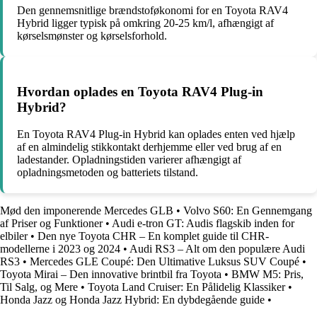
Den gennemsnitlige brændstoføkonomi for en Toyota RAV4
Hybrid ligger typisk på omkring 20-25 km/l, afhængigt af
kørselsmønster og kørselsforhold.
Hvordan oplades en Toyota RAV4 Plug-in
Hybrid?
En Toyota RAV4 Plug-in Hybrid kan oplades enten ved hjælp
af en almindelig stikkontakt derhjemme eller ved brug af en
ladestander. Opladningstiden varierer afhængigt af
opladningsmetoden og batteriets tilstand.
Mød den imponerende Mercedes GLB
•
Volvo S60: En Gennemgang
af Priser og Funktioner
•
Audi e-tron GT: Audis flagskib inden for
elbiler
•
Den nye Toyota CHR – En komplet guide til CHR-
modellerne i 2023 og 2024
•
Audi RS3 – Alt om den populære Audi
RS3
•
Mercedes GLE Coupé: Den Ultimative Luksus SUV Coupé
•
Toyota Mirai – Den innovative brintbil fra Toyota
•
BMW M5: Pris,
Til Salg, og Mere
•
Toyota Land Cruiser: En Pålidelig Klassiker
•
Honda Jazz og Honda Jazz Hybrid: En dybdegående guide
•