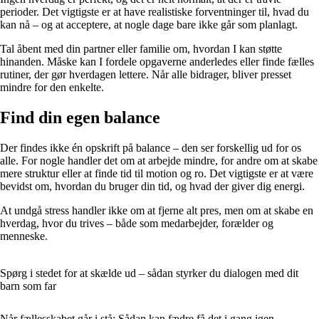
perioder. Det vigtigste er at have realistiske forventninger til, hvad du
kan nå – og at acceptere, at nogle dage bare ikke går som planlagt.
Tal åbent med din partner eller familie om, hvordan I kan støtte
hinanden. Måske kan I fordele opgaverne anderledes eller finde fælles
rutiner, der gør hverdagen lettere. Når alle bidrager, bliver presset
mindre for den enkelte.
Find din egen balance
Der findes ikke én opskrift på balance – den ser forskellig ud for os
alle. For nogle handler det om at arbejde mindre, for andre om at skabe
mere struktur eller at finde tid til motion og ro. Det vigtigste er at være
bevidst om, hvordan du bruger din tid, og hvad der giver dig energi.
At undgå stress handler ikke om at fjerne alt pres, men om at skabe en
hverdag, hvor du trives – både som medarbejder, forælder og
menneske.
Spørg i stedet for at skælde ud – sådan styrker du dialogen med dit
barn som far
Når fællesskabet går i stå: Sådan kan fædre få det i gang igen