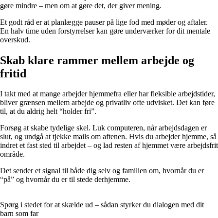
gøre mindre – men om at gøre det, der giver mening.
Et godt råd er at planlægge pauser på lige fod med møder og aftaler.
En halv time uden forstyrrelser kan gøre underværker for dit mentale
overskud.
Skab klare rammer mellem arbejde og
fritid
I takt med at mange arbejder hjemmefra eller har fleksible arbejdstider,
bliver grænsen mellem arbejde og privatliv ofte udvisket. Det kan føre
til, at du aldrig helt “holder fri”.
Forsøg at skabe tydelige skel. Luk computeren, når arbejdsdagen er
slut, og undgå at tjekke mails om aftenen. Hvis du arbejder hjemme, så
indret et fast sted til arbejdet – og lad resten af hjemmet være arbejdsfrit
område.
Det sender et signal til både dig selv og familien om, hvornår du er
“på” og hvornår du er til stede derhjemme.
Spørg i stedet for at skælde ud – sådan styrker du dialogen med dit
barn som far