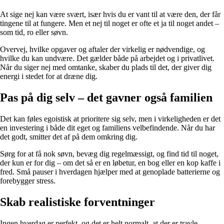
At sige nej kan være svært, især hvis du er vant til at være den, der får
tingene til at fungere. Men et nej til noget er ofte et ja til noget andet –
som tid, ro eller søvn.
Overvej, hvilke opgaver og aftaler der virkelig er nødvendige, og
hvilke du kan undvære. Det gælder både på arbejdet og i privatlivet.
Når du siger nej med omtanke, skaber du plads til det, der giver dig
energi i stedet for at dræne dig.
Pas på dig selv – det gavner også familien
Det kan føles egoistisk at prioritere sig selv, men i virkeligheden er det
en investering i både dit eget og familiens velbefindende. Når du har
det godt, smitter det af på dem omkring dig.
Sørg for at få nok søvn, bevæg dig regelmæssigt, og find tid til noget,
der kun er for dig – om det så er en løbetur, en bog eller en kop kaffe i
fred. Små pauser i hverdagen hjælper med at genoplade batterierne og
forebygger stress.
Skab realistiske forventninger
Ingen hverdag er perfekt, og det er helt normalt, at der er travle