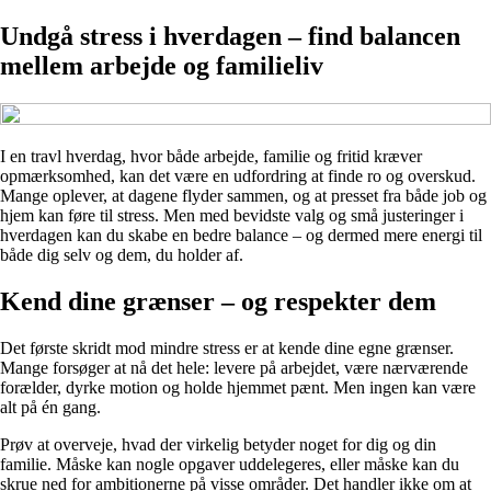
Undgå stress i hverdagen – find balancen
mellem arbejde og familieliv
I en travl hverdag, hvor både arbejde, familie og fritid kræver
opmærksomhed, kan det være en udfordring at finde ro og overskud.
Mange oplever, at dagene flyder sammen, og at presset fra både job og
hjem kan føre til stress. Men med bevidste valg og små justeringer i
hverdagen kan du skabe en bedre balance – og dermed mere energi til
både dig selv og dem, du holder af.
Kend dine grænser – og respekter dem
Det første skridt mod mindre stress er at kende dine egne grænser.
Mange forsøger at nå det hele: levere på arbejdet, være nærværende
forælder, dyrke motion og holde hjemmet pænt. Men ingen kan være
alt på én gang.
Prøv at overveje, hvad der virkelig betyder noget for dig og din
familie. Måske kan nogle opgaver uddelegeres, eller måske kan du
skrue ned for ambitionerne på visse områder. Det handler ikke om at