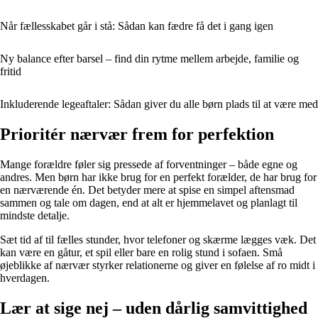
Når fællesskabet går i stå: Sådan kan fædre få det i gang igen
Ny balance efter barsel – find din rytme mellem arbejde, familie og
fritid
Inkluderende legeaftaler: Sådan giver du alle børn plads til at være med
Prioritér nærvær frem for perfektion
Mange forældre føler sig pressede af forventninger – både egne og
andres. Men børn har ikke brug for en perfekt forælder, de har brug for
en nærværende én. Det betyder mere at spise en simpel aftensmad
sammen og tale om dagen, end at alt er hjemmelavet og planlagt til
mindste detalje.
Sæt tid af til fælles stunder, hvor telefoner og skærme lægges væk. Det
kan være en gåtur, et spil eller bare en rolig stund i sofaen. Små
øjeblikke af nærvær styrker relationerne og giver en følelse af ro midt i
hverdagen.
Lær at sige nej – uden dårlig samvittighed