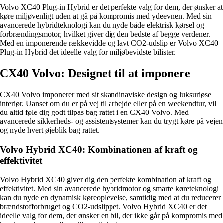
Volvo XC40 Plug-in Hybrid er det perfekte valg for dem, der ønsker at
køre miljøvenligt uden at gå på kompromis med ydeevnen. Med sin
avancerede hybridteknologi kan du nyde både elektrisk kørsel og
forbrændingsmotor, hvilket giver dig den bedste af begge verdener.
Med en imponerende rækkevidde og lavt CO2-udslip er Volvo XC40
Plug-in Hybrid det ideelle valg for miljøbevidste bilister.
CX40 Volvo: Designet til at imponere
CX40 Volvo imponerer med sit skandinaviske design og luksuriøse
interiør. Uanset om du er på vej til arbejde eller på en weekendtur, vil
du altid føle dig godt tilpas bag rattet i en CX40 Volvo. Med
avancerede sikkerheds- og assistentsystemer kan du trygt køre på vejen
og nyde hvert øjeblik bag rattet.
Volvo Hybrid XC40: Kombinationen af kraft og
effektivitet
Volvo Hybrid XC40 giver dig den perfekte kombination af kraft og
effektivitet. Med sin avancerede hybridmotor og smarte køreteknologi
kan du nyde en dynamisk køreoplevelse, samtidig med at du reducerer
brændstofforbruget og CO2-udslippet. Volvo Hybrid XC40 er det
ideelle valg for dem, der ønsker en bil, der ikke går på kompromis med